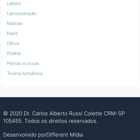
Lábios
Lipoaspiração
Mamas
Nariz
Olhos
Orelha
Pernas e coxas
Toxina botulínica
© 2020 Dr. Carlos Alberto Russi Colette CRM-SP
105455. Todos os direitos reservados.
Desenvolvido por
Different Mídia