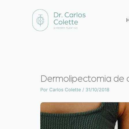
Ir
para
o
conteúdo
Dermolipectomia de 
Por
Carlos Colette
/
31/10/2018