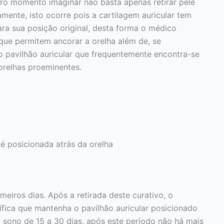
ro momento imaginar não basta apenas retirar pele
amente, isto ocorre pois a cartilagem auricular tem
ara sua posição original, desta forma o médico
s que permitem ancorar a orelha além de, se
do pavilhão auricular que frequentemente encontra-se
relhas proeminentes.
s é posicionada atrás da orelha
eiros dias. Após a retirada deste curativo, o
cífica que mantenha o pavilhão auricular posicionado
 sono de 15 a 30 dias, após este período não há mais