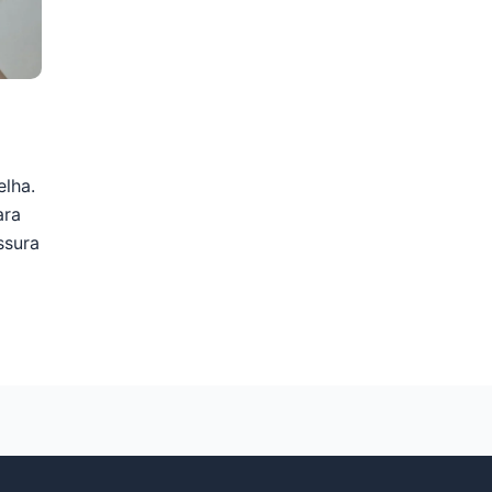
elha.
ara
ssura